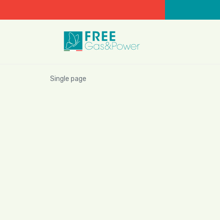
Single page